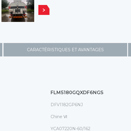
CARACTÉRISTIQUES ET AVANTAGES
FLM5180GQXDF6NGS
DFV1182GP6NJ
Chine Ⅵ
YCA07220N-60/162