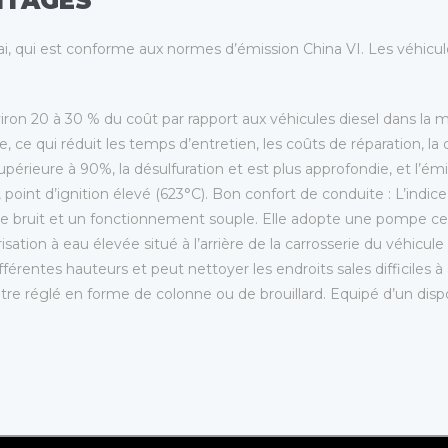
NTAGES
, qui est conforme aux normes d’émission China VI. Les véhicule
n 20 à 30 % du coût par rapport aux véhicules diesel dans la
e, ce qui réduit les temps d’entretien, les coûts de réparation, l
rieure à 90%, la désulfuration et est plus approfondie, et l’émis
 point d’ignition élevé (623°C). Bon confort de conduite : L’indi
ble bruit et un fonctionnement souple. Elle adopte une pompe c
isation à eau élevée situé à l’arrière de la carrosserie du véhicu
différentes hauteurs et peut nettoyer les endroits sales difficiles 
 être réglé en forme de colonne ou de brouillard. Equipé d’un dispo