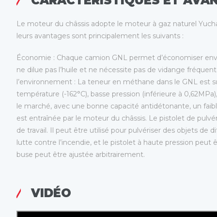
CARACTÉRISTIQUES ET AVA
Le moteur du châssis adopte le moteur à gaz naturel Yuchai
leurs avantages sont principalement les suivants :
Économie : Chaque camion GNL permet d’économiser enviro
ne dilue pas l’huile et ne nécessite pas de vidange fréquent
l’environnement : La teneur en méthane dans le GNL est supé
température (-162°C), basse pression (inférieure à 0,62MPa),
le marché, avec une bonne capacité antidétonante, un fai
est entraînée par le moteur du châssis. Le pistolet de pulvér
de travail. Il peut être utilisé pour pulvériser des objets de 
lutte contre l’incendie, et le pistolet à haute pression peut
buse peut être ajustée arbitrairement.
VIDÉO