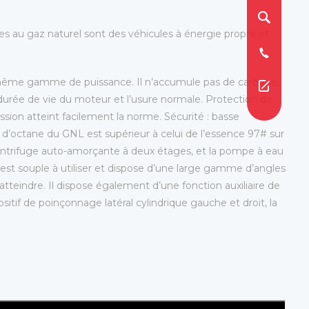
s au gaz naturel sont des véhicules à énergie propre et
 même gamme de puissance. Il n’accumule pas de carbone,
a durée de vie du moteur et l’usure normale. Protection de
sion atteint facilement la norme. Sécurité : basse
ce d’octane du GNL est supérieur à celui de l’essence 97# sur
entrifuge auto-amorçante à deux étages, et la pompe à eau
le est souple à utiliser et dispose d’une large gamme d’angles
à atteindre. Il dispose également d’une fonction auxiliaire de
sitif de poinçonnage latéral cylindrique gauche et droit, la