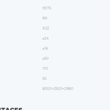
9075
89
9.52
≥24
≥16
≥50
110
50
8300×2500×2980