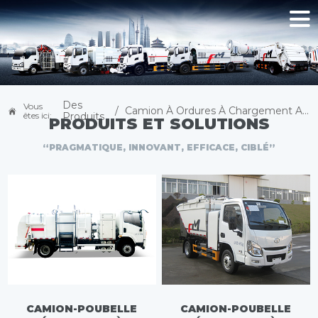
Des
Vous
/
Camion À Ordures À Chargement Automatique BEV
êtes ici:
Produits
PRODUITS ET SOLUTIONS
“PRAGMATIQUE, INNOVANT, EFFICACE, CIBLÉ”
CAMION-POUBELLE
CAMION-POUBELLE