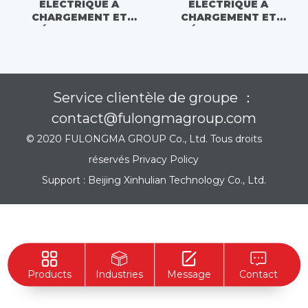
ÉLECTRIQUE À
ÉLECTRIQUE À
CHARGEMENT ET
CHARGEMENT ET
DÉCHARGEMENT
DÉCHARGEMENT
AUTOMATIQUES -
AUTOMATIQUES -
FLM5120ZZZDTBEV
FLM5040ZZZNJBEVH
Service clientèle de groupe ：
contact@fulongmagroup.com
© 2020 FULONGMA GROUP Co., Ltd. Tous droits
réservés
Privacy Policy
Support :
Beijing Xinhulian Technology Co., Ltd.
Products
Industries
Message
Contact