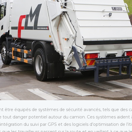
nt être équipés de systèmes de sécurité avancés, tels que des c
 de tout danger potentiel autour du camion. Ces systèmes aident à 
intégration du suivi par GPS et des logiciels d’optimisation de l’
que les travailleurs passent sur la route et en veillant à ce que le