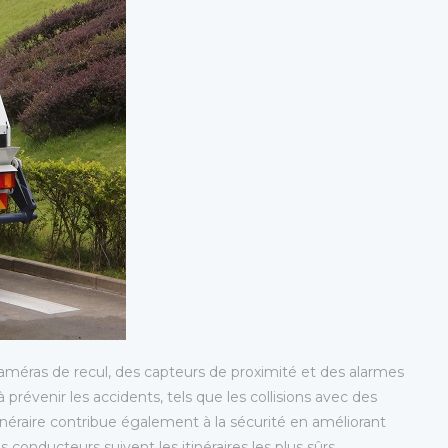
améras de recul, des capteurs de proximité et des alarmes
prévenir les accidents, tels que les collisions avec des
itinéraire contribue également à la sécurité en améliorant
s conducteurs suivent les itinéraires les plus sûrs.