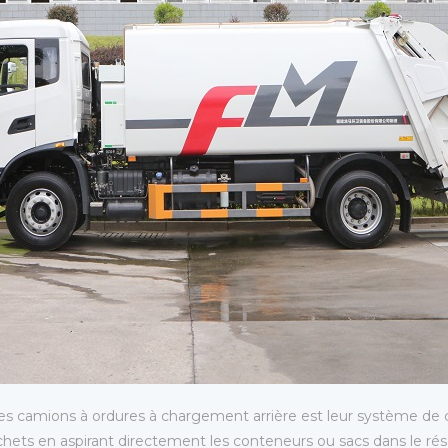
s des camions à ordures à chargement arrière est leur système 
ets en aspirant directement les conteneurs ou sacs dans le rés